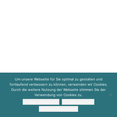
internationalen Kollegen durch
diese. Dann schnappen Sie sich
das Low Context Mikrofon und
spreche mit den Kollegen
entsprechend. Welche
Erfahrungen machen Sie? Wie
geht es Ihnen dabei? Was lernen
Sie daraus?
Um unsere Webseite für Sie optimal zu gestalten und
fortlaufend verbessern zu können, verwenden wir Cookies.
Foto:
@Joel Fulgencio
auf
Durch die weitere Nutzung der Webseite stimmen Sie der
Verwendung von Cookies zu.
Unsplash
Cookies akzeptieren
Cookies ablehnen
Datenschutzerklärung