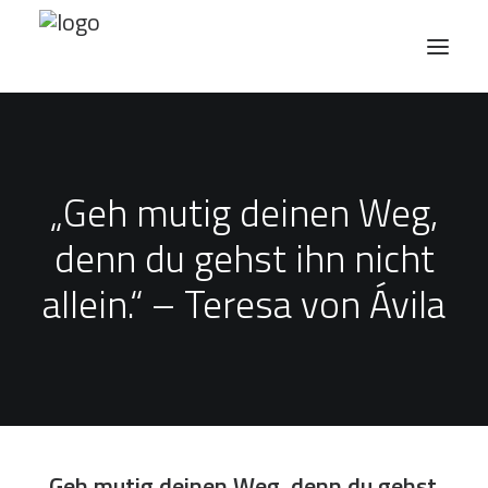
Angebote
„Geh mutig deinen Weg,
Weiterbildung
denn du gehst ihn nicht
Über uns
allein.“ – Teresa von Ávila
Medien
Newsletter
Kontakt
EN
„Geh mutig deinen Weg, denn du gehst