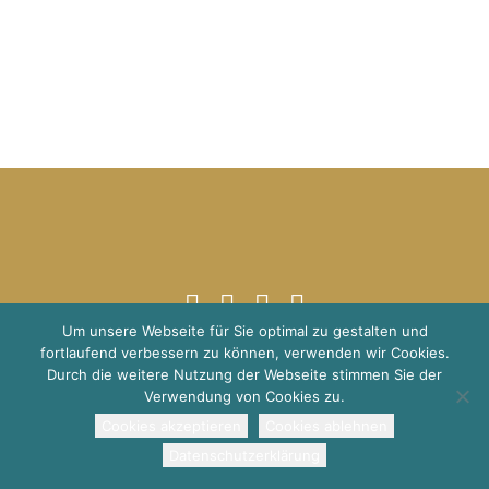
Um unsere Webseite für Sie optimal zu gestalten und
fortlaufend verbessern zu können, verwenden wir Cookies.
© 2021 Schuppener Global Transitions
Impressum
Datenschutz
Durch die weitere Nutzung der Webseite stimmen Sie der
Verwendung von Cookies zu.
Cookies akzeptieren
Cookies ablehnen
Datenschutzerklärung