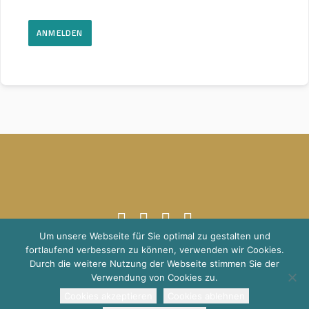
ANMELDEN
Um unsere Webseite für Sie optimal zu gestalten und
fortlaufend verbessern zu können, verwenden wir Cookies.
© 2021 Schuppener Global Transitions
Impressum
Datenschutz
Durch die weitere Nutzung der Webseite stimmen Sie der
Verwendung von Cookies zu.
Cookies akzeptieren
Cookies ablehnen