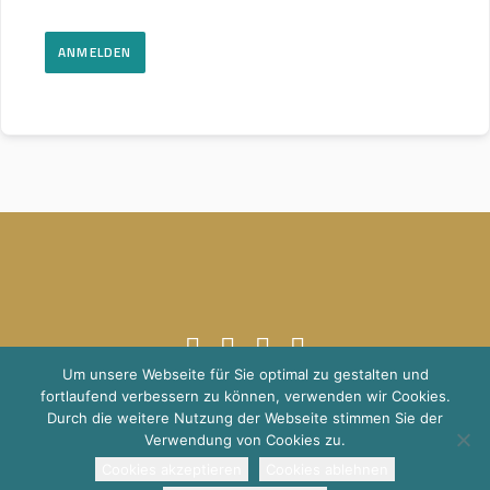
ANMELDEN
Um unsere Webseite für Sie optimal zu gestalten und
fortlaufend verbessern zu können, verwenden wir Cookies.
© 2021 Schuppener Global Transitions
Impressum
Datenschutz
Durch die weitere Nutzung der Webseite stimmen Sie der
Verwendung von Cookies zu.
Cookies akzeptieren
Cookies ablehnen